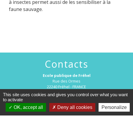
à insectes permet aussi de les sensibiliser à la
faune sauvage.
Contacts
Ecole publique de Fréhel
Rue des Ormes
22240 Fréhel - FRANCE
+33 2 96 41 51 04
This site uses cookies and gives you control over what you want
to activate
Contact par formulaire
OK, accept all
Deny all cookies
Personalize